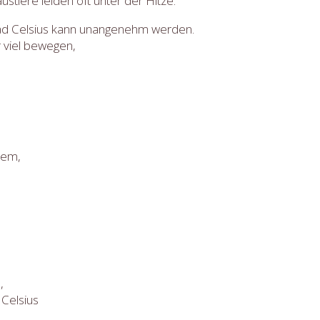
stiere leiden oft unter der Hitze.
Grad Celsius kann unangenehm werden.
r viel bewegen,
tem,
,
Celsius