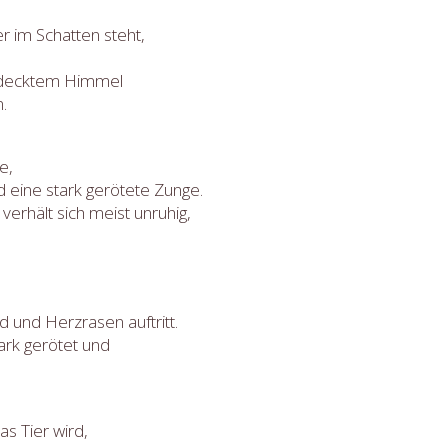
er im Schatten steht,
edecktem Himmel
.
e,
d eine stark gerötete Zunge.
erhält sich meist unruhig,
 und Herzrasen auftritt.
ark gerötet und
s Tier wird,