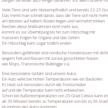
bergen sie leider auch einige Gefahren. Vor allem unsere Hau
Viele Tiere sind sehr hitzeempfindlich und bereits 22-25 
Das merkt man schnell daran, dass die Tiere sich nicht meh
am liebsten auf kaltem Boden liegen und vermehrt trinken.
Reichen diese Maßnahmen nicht mehr aus,
kommt es zur Überhitzung bis hin zum Hitzschlag mit
massiven Folgen für Organe und das Gehirn.
Ein Hitzschlag kann sogar tödlich enden.
Besonders gefährdet sind nordische Hunderassen mit dich
langem Fell und Rassen mit zurück gezüchteten Nasen
wie Mops, Französische Bulldogge o.ä.
Eine besondere Gefahr sind unsere Autos.
Ein Auto wirkt bei hohen Temperaturen wie ein Backofen.
Es heizt sich besonders durch die Frontscheibe
auf und die Temperatur kann nicht entweichen.
Schon bei Außentemperaturen von 20 Grad Celsius kann es
ab 30 Minuten bereits zu Temperaturen von bis zu 36 Grad 
im inneren des Autos kommen.