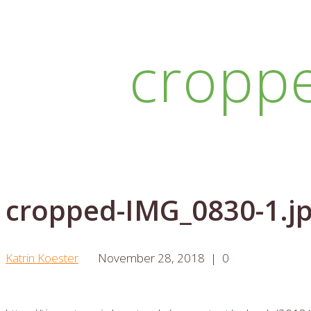
cropp
cropped-IMG_0830-1.j
Katrin Koester
November 28, 2018
|
0