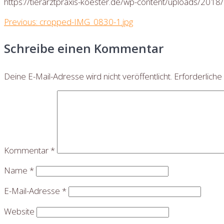
https://tierarztpraxis-koester.de/wp-content/uploads/201
Beitragsnavigation
Previous
Previous:
cropped-IMG_0830-1.jpg
post:
Schreibe einen Kommentar
Deine E-Mail-Adresse wird nicht veröffentlicht.
Erforderliche
Kommentar
*
Name
*
E-Mail-Adresse
*
Website