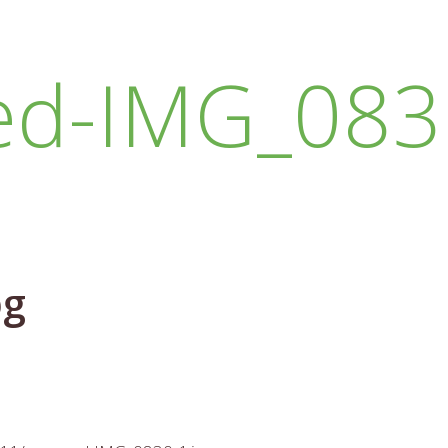
ed-IMG_0830
pg