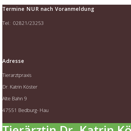
Termine NUR nach Voranmeldung
Tel.: 02821/23253
Adresse
Tierarztpraxis
Dr. Katrin Köster
Alte Bahn 9
47551 Bedburg- Hau
Tierärztin Dr. Katrin K