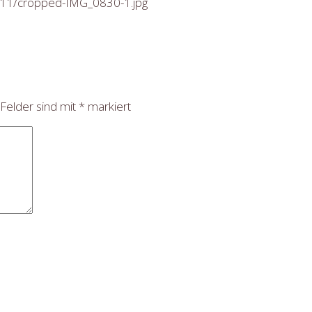
8/11/cropped-IMG_0830-1.jpg
 Felder sind mit
*
markiert