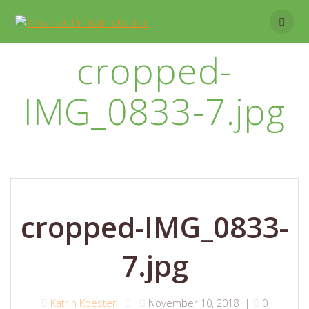
Skip
to
content
cropped-
IMG_0833-7.jpg
cropped-IMG_0833-
7.jpg
Katrin Koester
November 10, 2018
|
0