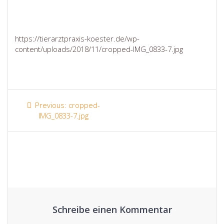
https://tierarztpraxis-koester.de/wp-
content/uploads/2018/11/cropped-IMG_0833-7.jpg
Beitragsnavigation
Previous
Previous:
cropped-
post:
IMG_0833-7.jpg
Schreibe einen Kommentar