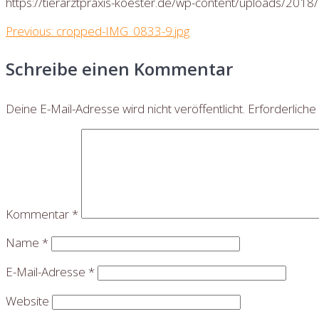
https://tierarztpraxis-koester.de/wp-content/uploads/201
Beitragsnavigation
Previous
Previous:
cropped-IMG_0833-9.jpg
post:
Schreibe einen Kommentar
Deine E-Mail-Adresse wird nicht veröffentlicht.
Erforderliche
Kommentar
*
Name
*
E-Mail-Adresse
*
Website