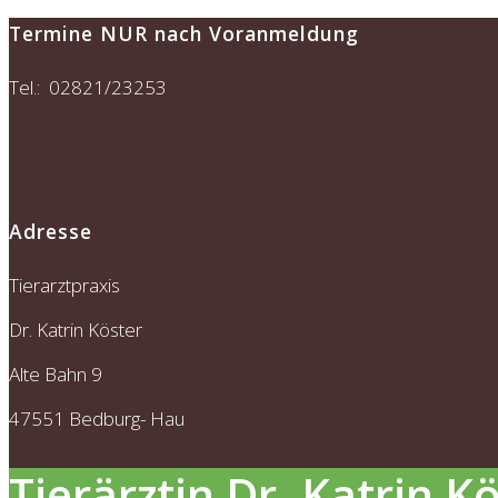
Termine NUR nach Voranmeldung
Tel.: 02821/23253
Adresse
Tierarztpraxis
Dr. Katrin Köster
Alte Bahn 9
47551 Bedburg- Hau
Tierärztin Dr. Katrin K