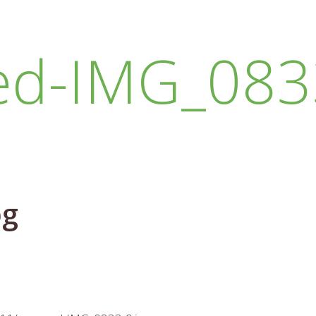
ed-IMG_0833
pg