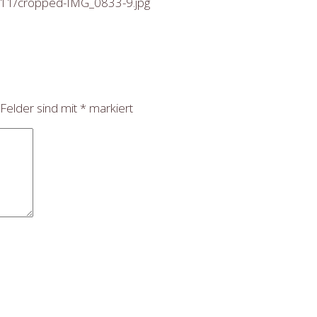
8/11/cropped-IMG_0833-9.jpg
 Felder sind mit
*
markiert