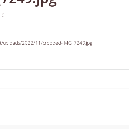
0
tent/uploads/2022/11/cropped-IMG_7249.jpg
n