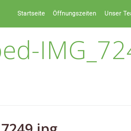
Startseite
Öffnungszeiten
Unser T
ped-IMG_724
7249.jpg