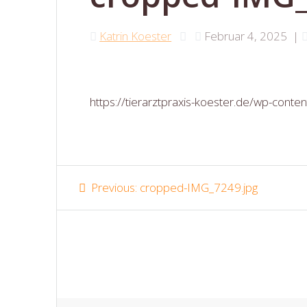
Katrin Koester
Februar 4, 2025
|
https://tierarztpraxis-koester.de/wp-con
Beitragsnavigatio
Previous
Previous:
cropped-IMG_7249.jpg
post: