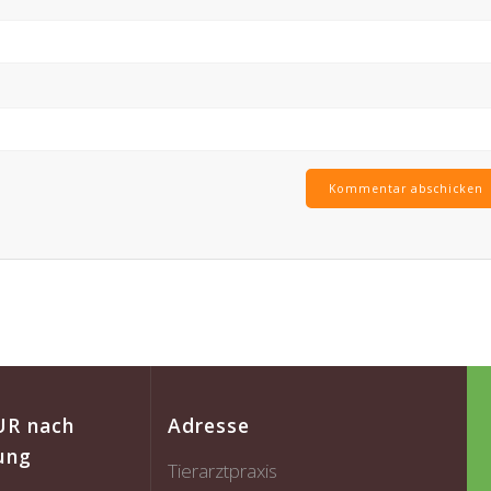
UR nach
Adresse
ung
Tierarztpraxis