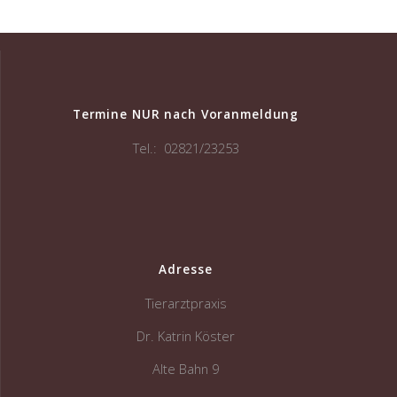
Termine NUR nach Voranmeldung
Tel.: 02821/23253
Adresse
Tierarztpraxis
Dr. Katrin Köster
Alte Bahn 9