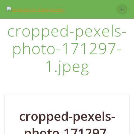
Skip
to
content
cropped-pexels-
photo-171297-
1.jpeg
cropped-pexels-
photo-171297-