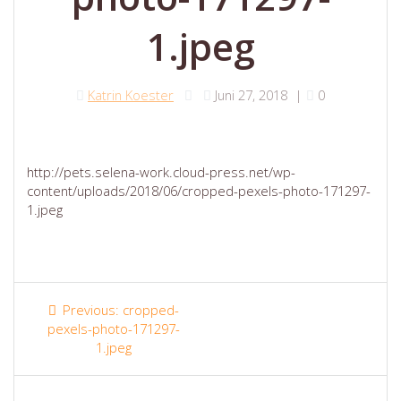
1.jpeg
Katrin Koester
Juni 27, 2018
|
0
http://pets.selena-work.cloud-press.net/wp-
content/uploads/2018/06/cropped-pexels-photo-171297-
1.jpeg
Beitragsnavigation
Previous
Previous:
cropped-
post:
pexels-photo-171297-
1.jpeg