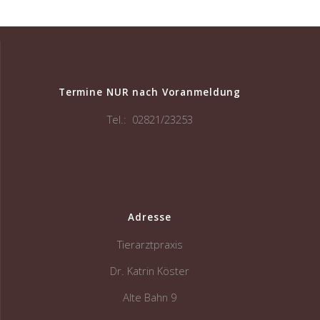
Termine NUR nach Voranmeldung
Tel.: 02821/23253
Adresse
Tierarztpraxis
Dr. Katrin Köster
Alte Bahn 9