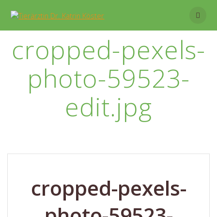
Skip
to
content
cropped-pexels-
photo-59523-
edit.jpg
cropped-pexels-
photo-59523-