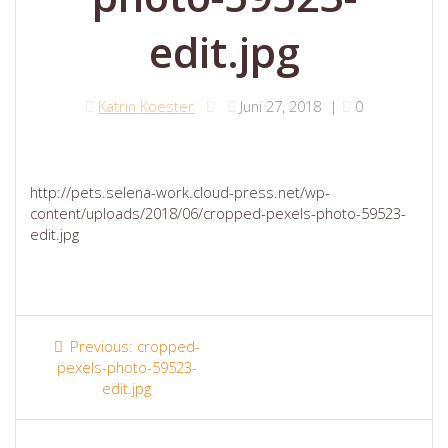
edit.jpg
Katrin Koester
Juni 27, 2018
|
0
http://pets.selena-work.cloud-press.net/wp-
content/uploads/2018/06/cropped-pexels-photo-59523-
edit.jpg
Beitragsnavigation
Previous
Previous:
cropped-
post:
pexels-photo-59523-
edit.jpg