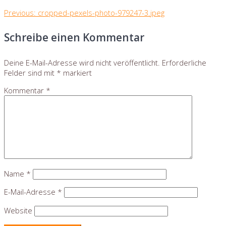
Beitragsnavigation
Previous
Previous:
cropped-pexels-photo-979247-3.jpeg
post:
Schreibe einen Kommentar
Deine E-Mail-Adresse wird nicht veröffentlicht.
Erforderliche
Felder sind mit
*
markiert
Kommentar
*
Name
*
E-Mail-Adresse
*
Website