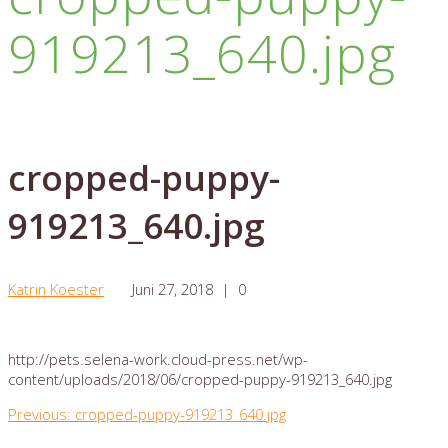
919213_640.jpg
cropped-puppy-
919213_640.jpg
Katrin Koester
Juni 27, 2018
|
0
http://pets.selena-work.cloud-press.net/wp-
content/uploads/2018/06/cropped-puppy-919213_640.jpg
Beitragsnavigation
Previous
Previous:
cropped-puppy-919213_640.jpg
post: