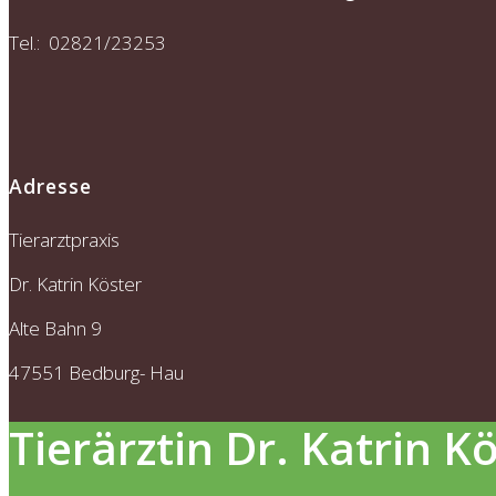
Tel.: 02821/23253
Adresse
Tierarztpraxis
Dr. Katrin Köster
Alte Bahn 9
47551 Bedburg- Hau
Tierärztin Dr. Katrin K