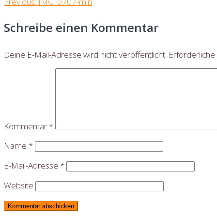
Beitragsnavigation
Previous
Previous:
IMG_0707-min
post:
Schreibe einen Kommentar
Deine E-Mail-Adresse wird nicht veröffentlicht.
Erforderliche
Kommentar
*
Name
*
E-Mail-Adresse
*
Website